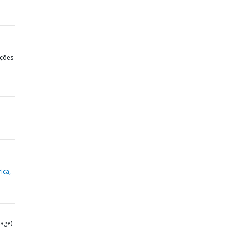
ções
ica,
age)