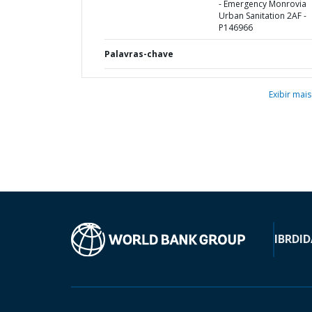
- Emergency Monrovia
Urban Sanitation 2AF -
P146966
Palavras-chave
Exibir mais
IBRD
ID