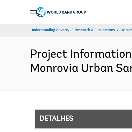
Skip
to
Main
Understanding Poverty
Research & Publications
Docume
Navigation
Project Informatio
Monrovia Urban San
DETALHES