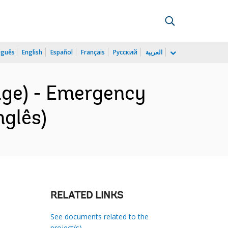
uguês
English
Español
Français
Русский
العربية
age) - Emergency
glês)
RELATED LINKS
See documents related to the
project(s)