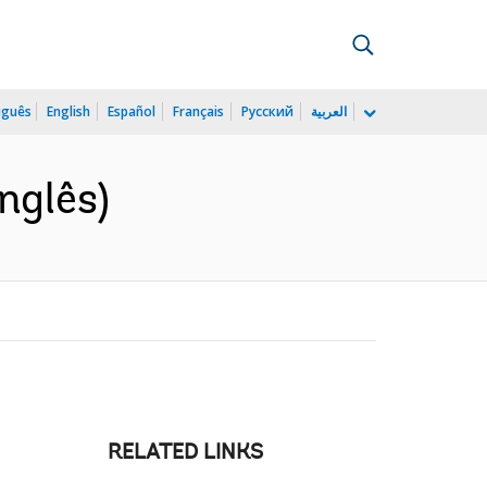
uguês
English
Español
Français
Русский
العربية
nglês)
RELATED LINKS