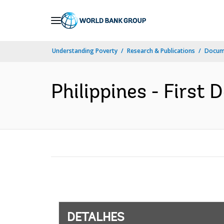
Skip
to
Main
Understanding Poverty
Research & Publications
Docume
Navigation
Philippines - First 
DETALHES