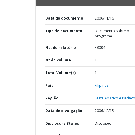
Data do documento
2006/11/16
TIpo de documento
Documento sobre o
programa
No. do relatório
38004
Nº do volume
1
Total Volume(s)
1
País
Filipinas,
Região
Leste Asiático e Pacífico
Data de divulgação
2006/12/15
Disclosure Status
Disclosed