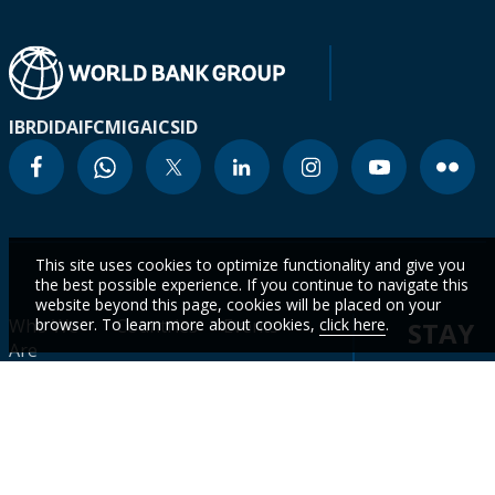
IBRD
IDA
IFC
MIGA
ICSID
This site uses cookies to optimize functionality and give you
the best possible experience. If you continue to navigate this
website beyond this page, cookies will be placed on your
Who We
browser. To learn more about cookies,
Countries
Events
click here
.
STAY
Are
CURR
Topics
Data
News
WITH
Projects &
WBG
Careers
Operations
Academy
OUR
LATES
Contact
Research &
Results