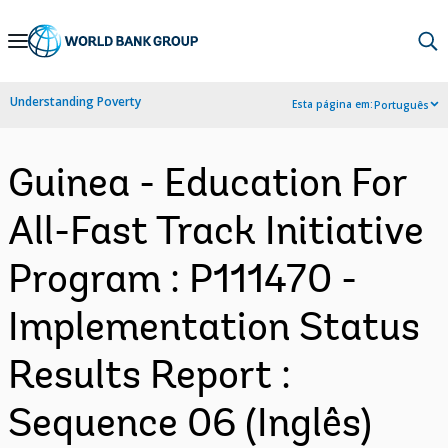
Skip
to
Main
Understanding Poverty
Esta página em:
Português
Navigation
Guinea - Education For
All-Fast Track Initiative
Program : P111470 -
Implementation Status
Results Report :
Sequence 06 (Inglês)