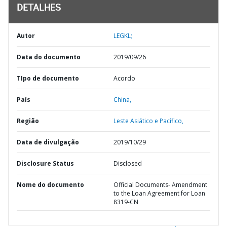
DETALHES
Autor
LEGKL;
Data do documento
2019/09/26
TIpo de documento
Acordo
País
China,
Região
Leste Asiático e Pacífico,
Data de divulgação
2019/10/29
Disclosure Status
Disclosed
Nome do documento
Official Documents- Amendment
to the Loan Agreement for Loan
8319-CN