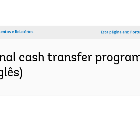
ntos e Relatórios
Esta página em:
Port
onal cash transfer progra
glês)