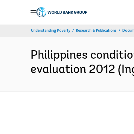
Skip
to
Main
Understanding Poverty
Research & Publications
Docume
Navigation
Philippines conditi
evaluation 2012 (In