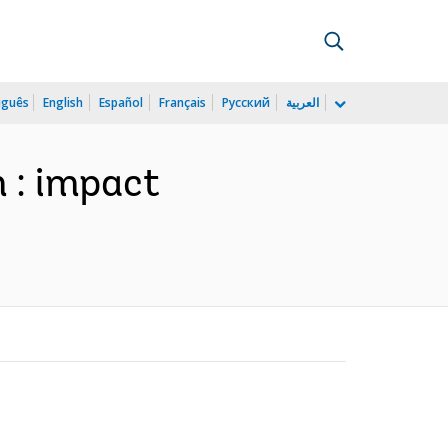
uguês
English
Español
Français
Русский
العربية
m : impact