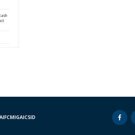
 cash
act
A
IFC
MIGA
ICSID