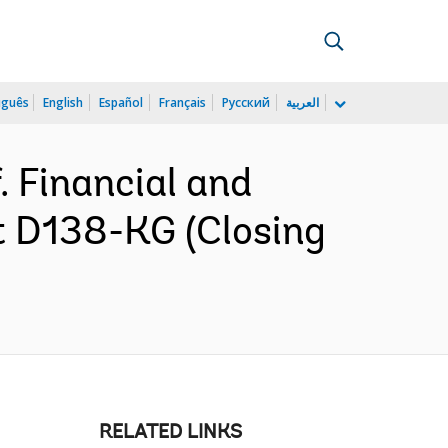
uguês
English
Español
Français
Русский
العربية
 Financial and
t D138-KG (Closing
RELATED LINKS