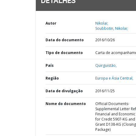
DETALHES
Autor
Nikolai;
Soubbotin, Nikolai;
Data do documento
2016/10/26
TIpo de documento
Carta de acompanham
País
Quirguistão,
Região
Europa e Ásia Central,
Data de divulgação
2016/11/25
Nome do documento
Official Documents-
Supplemental Letter Ref
Financial and Economic
for Credit 5907-KG and
Grant D138-KG (Closing
Package)