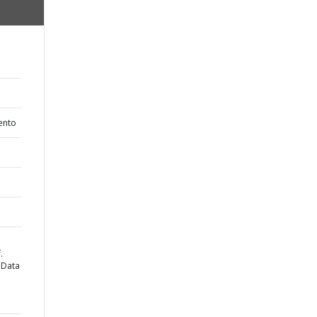
ento
.
 Data