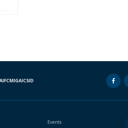
A
IFC
MIGA
ICSID
Events