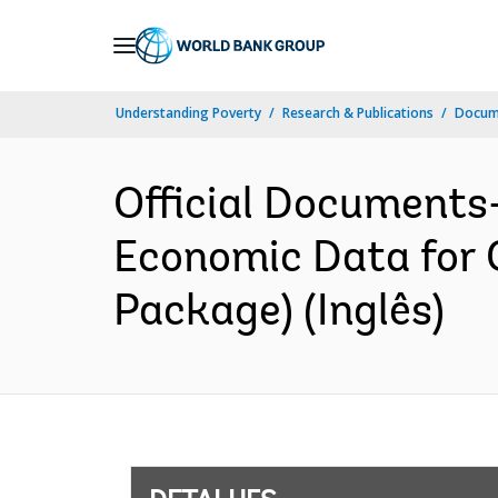
Skip
to
Main
Understanding Poverty
Research & Publications
Docume
Navigation
Official Documents-
Economic Data for 
Package) (Inglês)