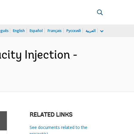
uguês
English
Español
Français
Русский
العربية
city Injection -
RELATED LINKS
See documents related to the
project(s)