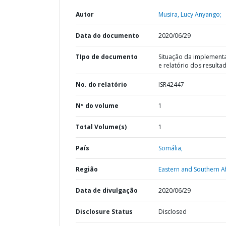
Autor
Musira, Lucy Anyango;
Data do documento
2020/06/29
TIpo de documento
Situação da implement
e relatório dos resulta
No. do relatório
ISR42447
Nº do volume
1
Total Volume(s)
1
País
Somália,
Região
Eastern and Southern Af
Data de divulgação
2020/06/29
Disclosure Status
Disclosed