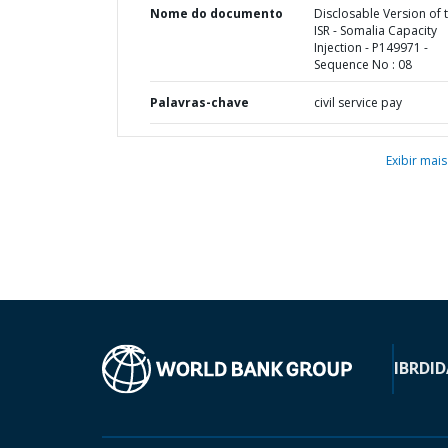
Nome do documento
Disclosable Version of 
ISR - Somalia Capacity
Injection - P149971 -
Sequence No : 08
Palavras-chave
civil service pay
Exibir mais
IBRD
ID