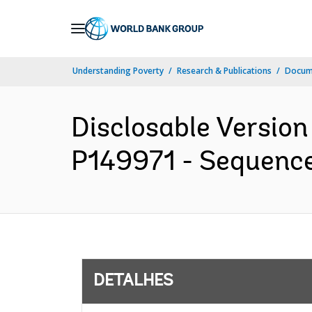
Skip
to
Main
Understanding Poverty
Research & Publications
Docume
Navigation
Disclosable Version 
P149971 - Sequence 
DETALHES