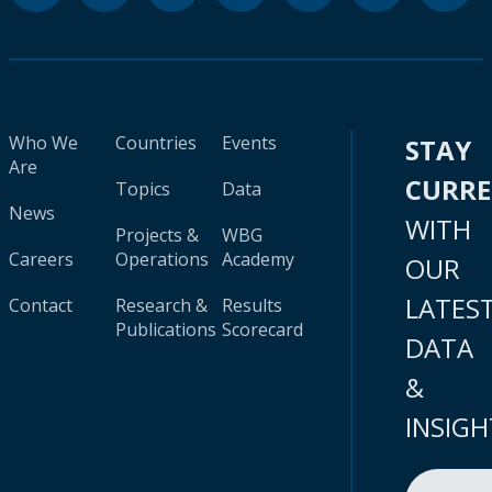
Who We
Countries
Events
STAY
Are
CURR
Topics
Data
News
WITH
Projects &
WBG
Careers
Operations
Academy
OUR
LATES
Contact
Research &
Results
Publications
Scorecard
DATA
&
INSIGH