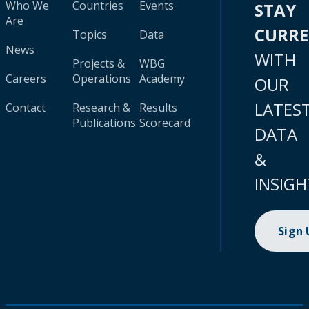
Who We
Countries
Events
STAY
Are
CURR
Topics
Data
News
WITH
Projects &
WBG
Careers
Operations
Academy
OUR
LATES
Contact
Research &
Results
Publications
Scorecard
DATA
&
INSIGH
Sign