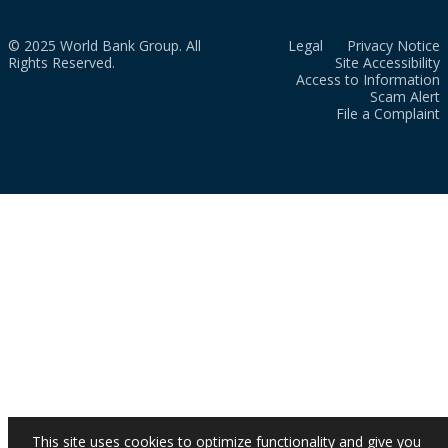
© 2025 World Bank Group. All
Legal
Privacy Notice
Rights Reserved.
Site Accessibility
Access to Information
Scam Alert
File a Complaint
This site uses cookies to optimize functionality and give you