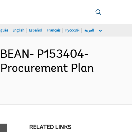
uguês
English
Español
Français
Русский
العربية
BBEAN- P153404-
- Procurement Plan
RELATED LINKS