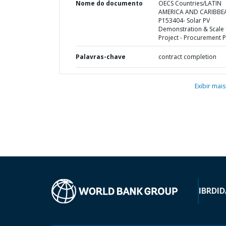
Nome do documento
OECS Countries/LATIN
AMERICA AND CARIBBE
P153404- Solar PV
Demonstration & Scale
Project - Procurement P
Palavras-chave
contract completion
Exibir mais
IBRD
ID