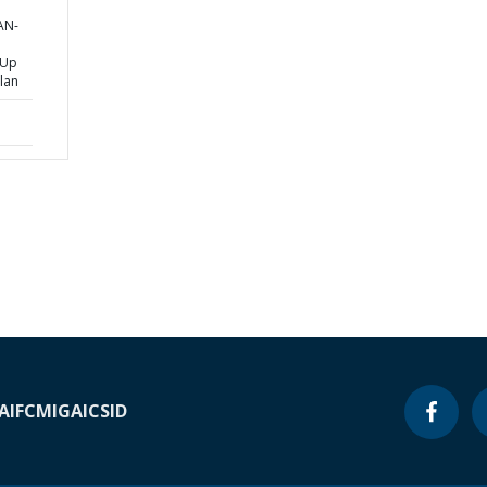
AN-
 Up
lan
A
IFC
MIGA
ICSID