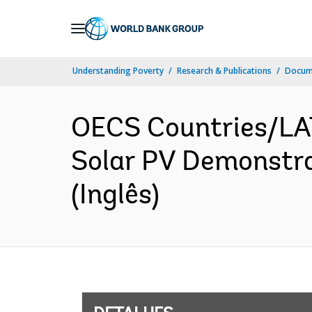
Skip
to
Main
Understanding Poverty
Research & Publications
Docume
Navigation
OECS Countries/L
Solar PV Demonstra
(Inglês)