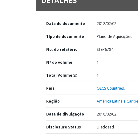
DETALHES
Data do documento
2018/02/02
TIpo de documento
Plano de Aquisições
No. do relatório
STEP6784
Nº do volume
1
Total Volume(s)
1
País
OECS Countries,
Região
América Latina e Caribe
Data de divulgação
2018/02/02
Disclosure Status
Disclosed