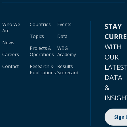
Who We
Countries
Events
STAY
Are
CURR
Topics
Data
News
WITH
Projects &
WBG
Careers
Operations
Academy
OUR
LATES
Contact
Research &
Results
Publications
Scorecard
DATA
&
INSIGH
Sign