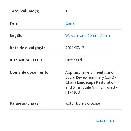
Total Volume(s)
1
País
Gana,
Região
Western and Central Africa,
Data de divulgação
2021/07/13
Disclosure Status
Disclosed
Nome do documento
Appraisal Environmental and
Social Review Summary (ESRS) -
Ghana Landscape Restoration
and Small Scale Mining Project -
P171933
Palavras-chave
water-borne disease
Exibir mais