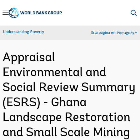
Skip
to
Main
Understanding Poverty
Esta página em:
Português
Navigation
Appraisal
Environmental and
Social Review Summary
(ESRS) - Ghana
Landscape Restoration
and Small Scale Mining