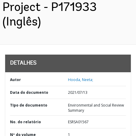
Project - P171933
(Inglês)
DETALHES
Autor
Hooda, Neeta;
Data do documento
2021/07/13
TIpo de documento
Environmental and Social Review
Summary
No. do relatório
ESRSA01567
Nº do volume
1