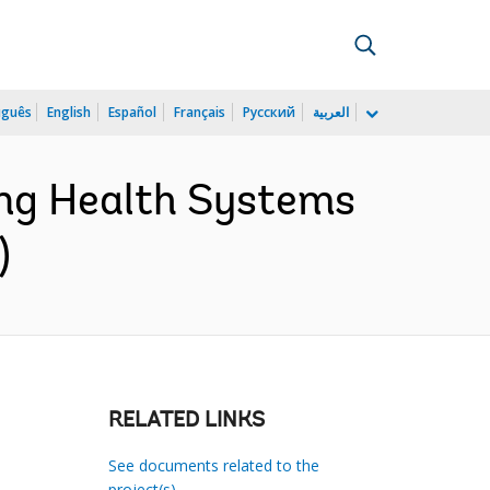
uguês
English
Español
Français
Русский
العربية
ng Health Systems
)
RELATED LINKS
See documents related to the
project(s)