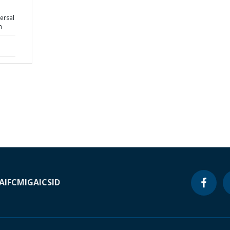
ersal
n
A
IFC
MIGA
ICSID