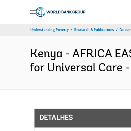
Skip
to
Main
Understanding Poverty
Research & Publications
Docume
Navigation
Kenya - AFRICA EA
for Universal Care 
DETALHES