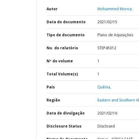
Autor
Mohammed Moroa;
Data do documento
2021/02/15
TIpo de documento
Plano de Aquisições
No. do relatório
STEP45012
Nº do volume
1
Total Volume(s)
1
País
Quênia,
Região
Eastern and Southern Af
Data de divulgação
2021/02/16
Disclosure Status
Disclosed