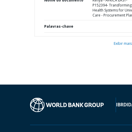
Nome do documento
Kenya - AFRICA EAST-
P152394- Transforming
Health Systems for Univ
Care - Procurement Pla
Palavras-chave
Exibir mais
IBRD
ID