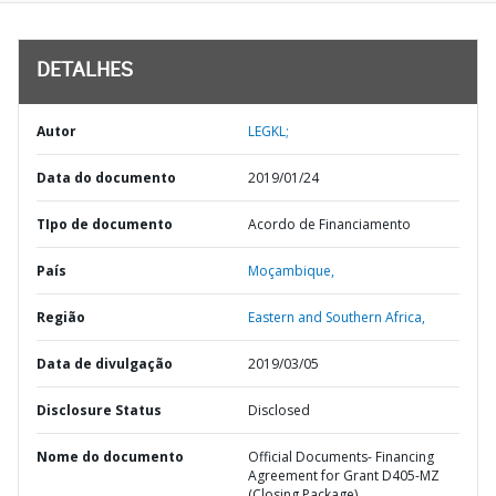
DETALHES
Autor
LEGKL;
Data do documento
2019/01/24
TIpo de documento
Acordo de Financiamento
País
Moçambique,
Região
Eastern and Southern Africa,
Data de divulgação
2019/03/05
Disclosure Status
Disclosed
Nome do documento
Official Documents- Financing
Agreement for Grant D405-MZ
(Closing Package)