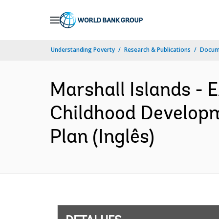
Skip
to
Main
Understanding Poverty
Research & Publications
Docume
Navigation
Marshall Islands -
Childhood Developm
Plan (Inglês)