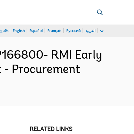
uguês
English
Español
Français
Русский
العربية
 P166800- RMI Early
t - Procurement
RELATED LINKS