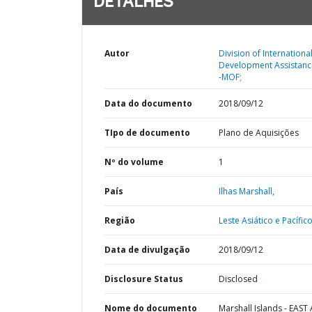
DETALHES
Autor
Division of Internationa
Development Assistanc
-MOF;
Data do documento
2018/09/12
TIpo de documento
Plano de Aquisições
Nº do volume
1
País
Ilhas Marshall,
Região
Leste Asiático e Pacífico
Data de divulgação
2018/09/12
Disclosure Status
Disclosed
Nome do documento
Marshall Islands - EAST 