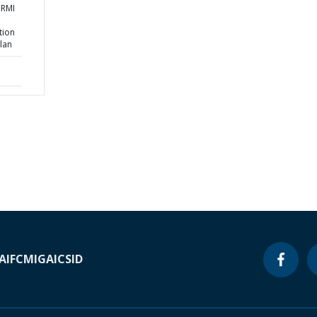
 RMI
tion
lan
A
IFC
MIGA
ICSID