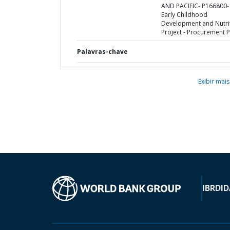
AND PACIFIC- P166800-
Early Childhood
Development and Nutri
Project - Procurement P
Palavras-chave
Exibir mais
IBRD
ID