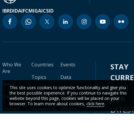
IBRD
IDA
IFC
MIGA
ICSID
Who We
Countries
Events
STAY
Are
CURR
Topics
Data
News
WITH
This site uses cookies to optimize functionality and give you
Projects &
WBG
the best possible experience. If you continue to navigate this
Careers
Operations
Academy
OUR
website beyond this page, cookies will be placed on your
browser. To learn more about cookies,
click here
.
LATES
Contact
Research &
Results
Publications
Scorecard
DATA
&