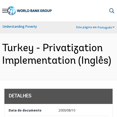
Skip
to
Main
Understanding Poverty
Esta página em:
Português
Navigation
Turkey - Privatization
Implementation (Inglês)
DETALHES
Data do documento
2000/08/10