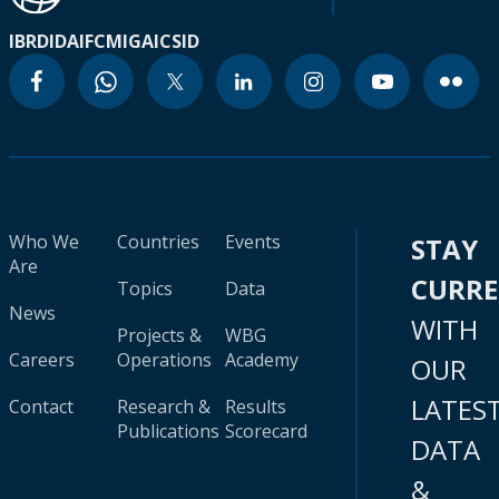
IBRD
IDA
IFC
MIGA
ICSID
Who We
Countries
Events
STAY
Are
CURR
Topics
Data
News
WITH
Projects &
WBG
Careers
Operations
Academy
OUR
LATES
Contact
Research &
Results
Publications
Scorecard
DATA
&