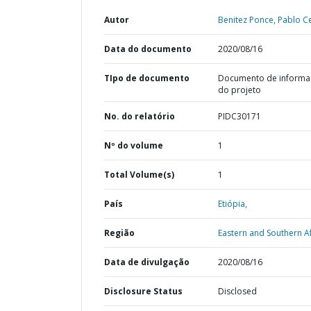
Autor
Benitez Ponce, Pablo C
Data do documento
2020/08/16
TIpo de documento
Documento de informa
do projeto
No. do relatório
PIDC30171
Nº do volume
1
Total Volume(s)
1
País
Etiópia,
Região
Eastern and Southern Af
Data de divulgação
2020/08/16
Disclosure Status
Disclosed