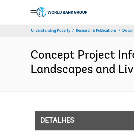
Skip
to
Main
Understanding Poverty
Research & Publications
Docume
Navigation
Concept Project Inf
Landscapes and Live
DETALHES