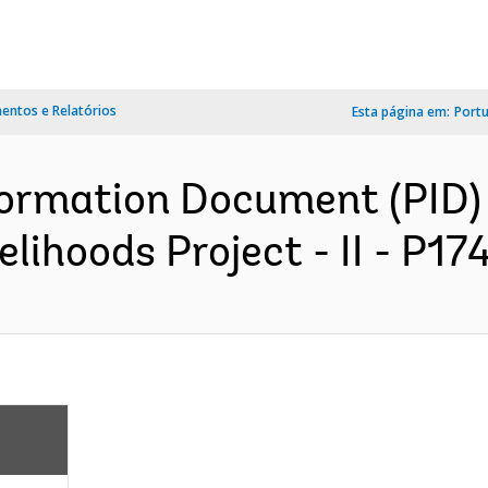
ntos e Relatórios
Esta página em:
Port
ormation Document (PID) -
lihoods Project - II - P17