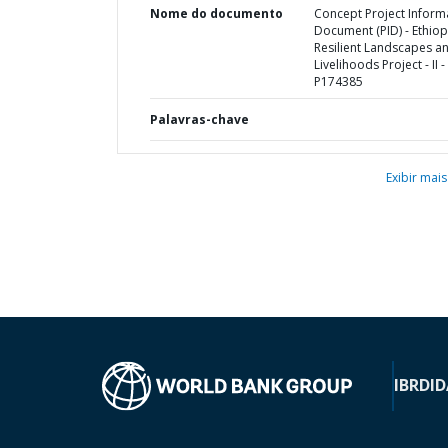
Nome do documento
Concept Project Inform
Document (PID) - Ethiop
Resilient Landscapes a
Livelihoods Project - II -
P174385
Palavras-chave
Exibir mais
IBRD
ID