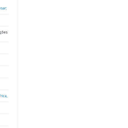
esar;
ções
rica,