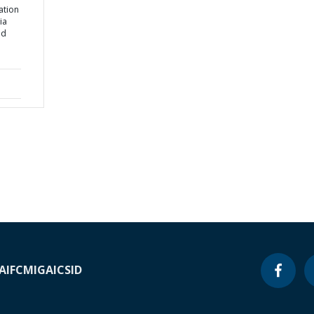
ation
ia
nd
A
IFC
MIGA
ICSID