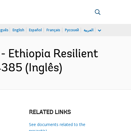
uguês
English
Español
Français
Русский
العربية
 Ethiopia Resilient
4385 (Inglês)
RELATED LINKS
See documents related to the
project(s)