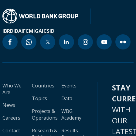
IBRD
IDA
IFC
MIGA
ICSID
Who We
Countries
Events
STAY
Are
CURR
Topics
Data
News
WITH
Projects &
WBG
Careers
Operations
Academy
OUR
LATES
Contact
Research &
Results