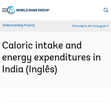
Skip
to
Main
Understanding Poverty
Esta página em:
Português
Navigation
Caloric intake and
energy expenditures in
India (Inglês)