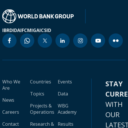
IBRD
IDA
IFC
MIGA
ICSID
Who We
Countries
Events
STAY
Are
CURR
Topics
Data
News
WITH
Projects &
WBG
Careers
Operations
Academy
OUR
LATES
Contact
Research &
Results