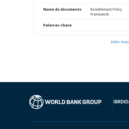
Nome do documento
Resettlement Policy
Framework
Palavras-chave
Exibir mais
IBRD
ID