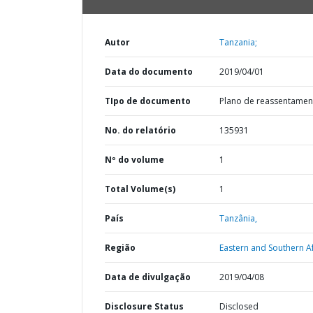
Autor
Tanzania;
Data do documento
2019/04/01
TIpo de documento
Plano de reassentamen
No. do relatório
135931
Nº do volume
1
Total Volume(s)
1
País
Tanzânia,
Região
Eastern and Southern Af
Data de divulgação
2019/04/08
Disclosure Status
Disclosed