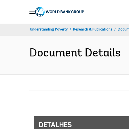
Skip
to
Main
Understanding Poverty
Research & Publications
Docume
Navigation
Document Details
DETALHES