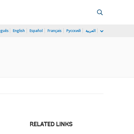
uguês
English
Español
Français
Русский
العربية
RELATED LINKS