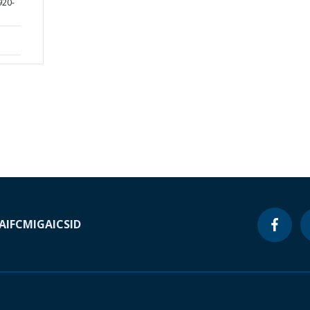
920-
A
IFC
MIGA
ICSID