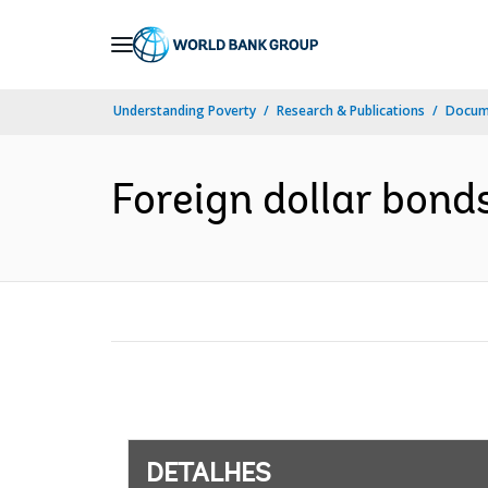
Skip
to
Main
Understanding Poverty
Research & Publications
Docume
Navigation
Foreign dollar bond
DETALHES