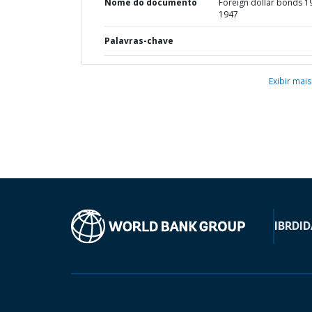
Nome do documento
Foreign dollar bonds 1
1947
Palavras-chave
Exibir mais
IBRD
ID