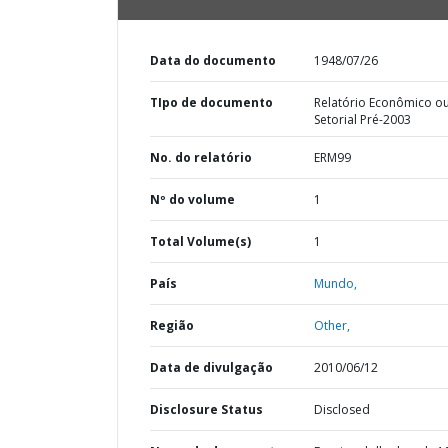
Data do documento
1948/07/26
TIpo de documento
Relatório Econômico o
Setorial Pré-2003
No. do relatório
ERM99
Nº do volume
1
Total Volume(s)
1
País
Mundo,
Região
Other,
Data de divulgação
2010/06/12
Disclosure Status
Disclosed