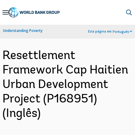
Skip
to
Main
Understanding Poverty
Esta página em:
Português
Navigation
Resettlement
Framework Cap Haitien
Urban Development
Project (P168951)
(Inglês)