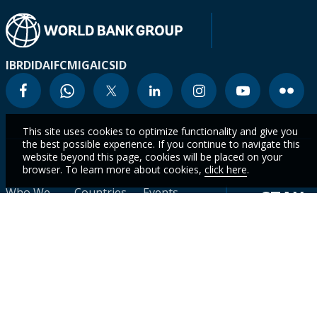
IBRD
IDA
IFC
MIGA
ICSID
This site uses cookies to optimize functionality and give you
the best possible experience. If you continue to navigate this
website beyond this page, cookies will be placed on your
browser. To learn more about cookies,
click here
.
Who We
Countries
Events
STAY
Are
CURR
Topics
Data
News
WITH
Projects &
WBG
Careers
Operations
Academy
OUR
LATES
Contact
Research &
Results
Publications
Scorecard