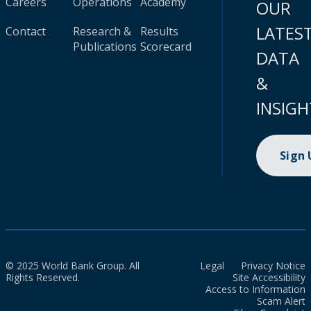
Careers
Operations
Academy
OUR
LATES
Contact
Research &
Results
Publications
Scorecard
DATA
&
INSIGH
Sign
© 2025 World Bank Group. All
Legal
Privacy Notice
Rights Reserved.
Site Accessibility
Access to Information
Scam Alert