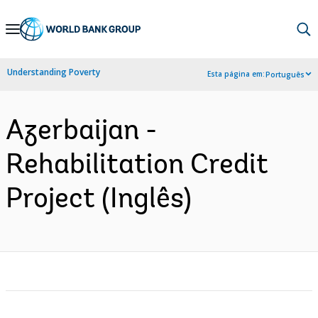
Skip
to
Main
Understanding Poverty
Esta página em:
Português
Navigation
Azerbaijan -
Rehabilitation Credit
Project (Inglês)