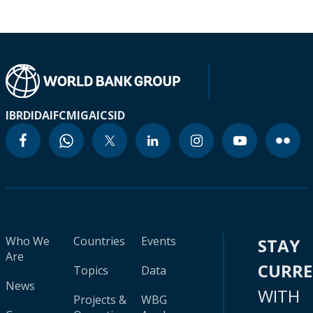
IBRD
IDA
IFC
MIGA
ICSID
Who We
Countries
Events
STAY
Are
CURR
Topics
Data
News
WITH
Projects &
WBG