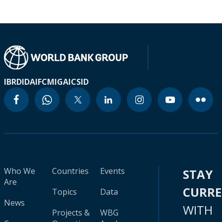
IBRD
IDA
IFC
MIGA
ICSID
Who We
Countries
Events
STAY
Are
CURR
Topics
Data
News
WITH
Projects &
WBG