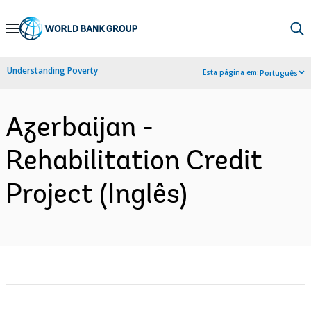
Skip
to
Main
Understanding Poverty
Esta página em:
Português
Navigation
Azerbaijan -
Rehabilitation Credit
Project (Inglês)