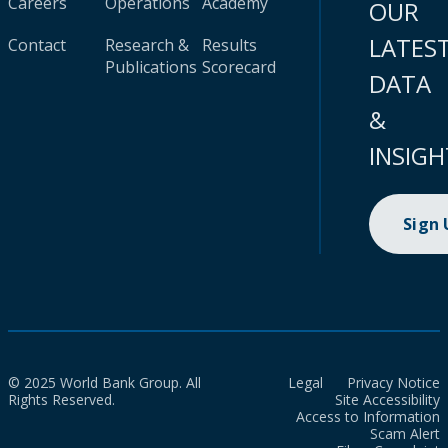
Careers
Operations
Academy
OUR
LATES
Contact
Research &
Results
Publications
Scorecard
DATA
&
INSIGH
Sign
© 2025 World Bank Group. All
Legal
Privacy Notice
Rights Reserved.
Site Accessibility
Access to Information
Scam Alert