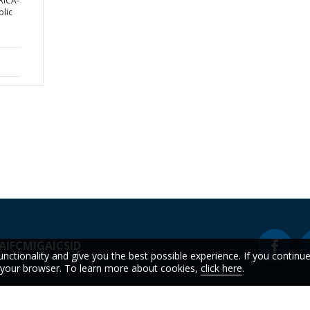
RICA-
blic
A
IFC
MIGA
ICSID
unctionality and give you the best possible experience. If you continu
n your browser. To learn more about cookies,
click here
.