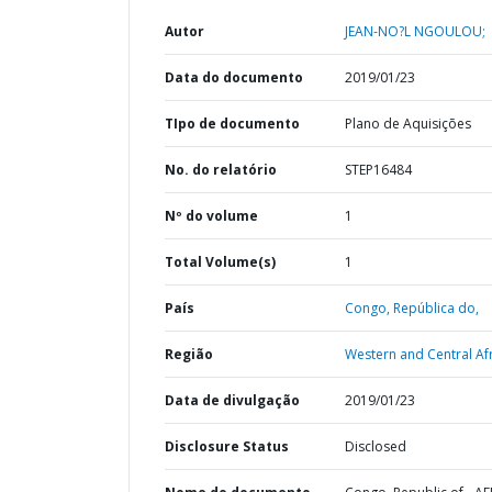
Autor
JEAN-NO?L NGOULOU;
Data do documento
2019/01/23
TIpo de documento
Plano de Aquisições
No. do relatório
STEP16484
Nº do volume
1
Total Volume(s)
1
País
Congo,
República do,
Região
Western and Central Afr
Data de divulgação
2019/01/23
Disclosure Status
Disclosed