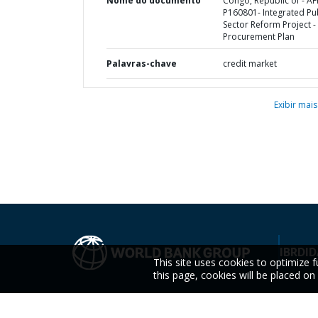
Nome do documento
Congo, Republic of - AF
P160801- Integrated Pu
Sector Reform Project -
Procurement Plan
Palavras-chave
credit market
Exibir mais
IBRD
ID
This site uses cookies to optimize f
this page, cookies will be placed o