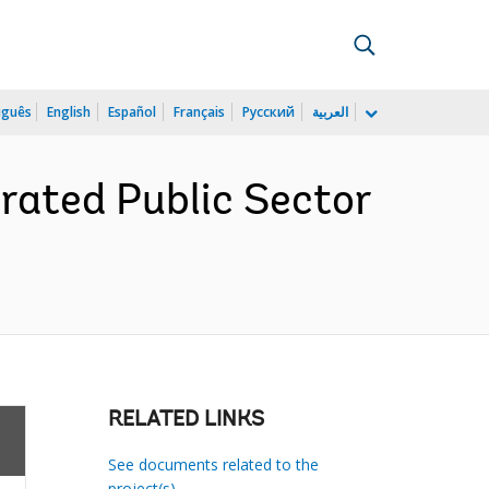
uguês
English
Español
Français
Русский
العربية
rated Public Sector
RELATED LINKS
See documents related to the
project(s)