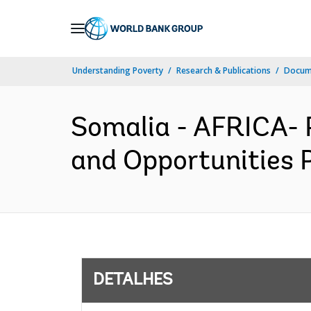
Skip
to
Main
Understanding Poverty
Research & Publications
Docume
Navigation
Somalia - AFRICA- 
and Opportunities 
DETALHES