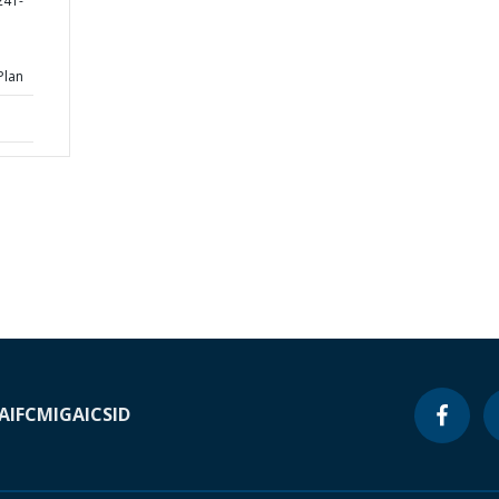
241-
Plan
A
IFC
MIGA
ICSID