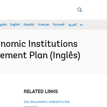
uguês
English
Español
Français
Русский
العربية
nomic Institutions
ement Plan (Inglês)
RELATED LINKS
See documents related to the
project(s)