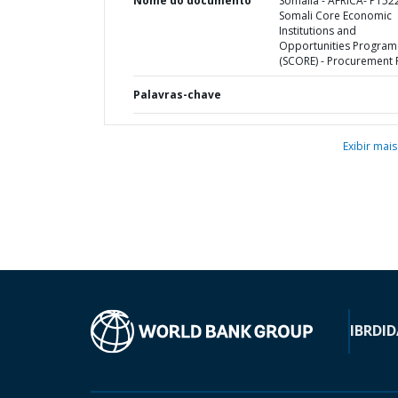
Nome do documento
Somalia - AFRICA- P152
Somali Core Economic
Institutions and
Opportunities Program
(SCORE) - Procurement 
Palavras-chave
Exibir mais
IBRD
ID