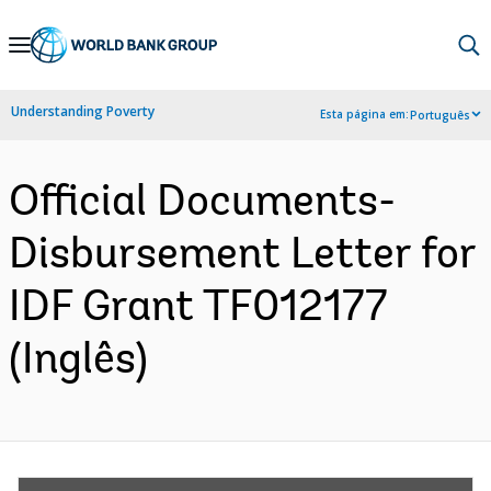
Skip
to
Main
Understanding Poverty
Esta página em:
Português
Navigation
Official Documents-
Disbursement Letter for
IDF Grant TF012177
(Inglês)