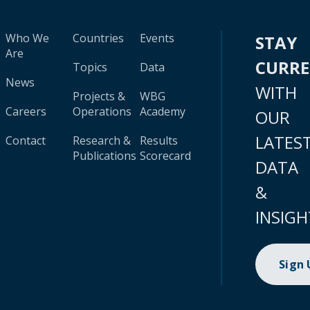
Who We
Countries
Events
STAY
Are
CURR
Topics
Data
News
WITH
Projects &
WBG
Careers
Operations
Academy
OUR
LATES
Contact
Research &
Results
Publications
Scorecard
DATA
&
INSIGH
Sign