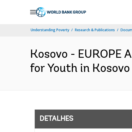
Skip
to
Main
Understanding Poverty
Research & Publications
Docume
Navigation
Kosovo - EUROPE A
for Youth in Kosovo
DETALHES