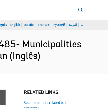
uguês
English
Español
Français
Русский
العربية
85- Municipalities
n (Inglês)
RELATED LINKS
See documents related to the
project(s)