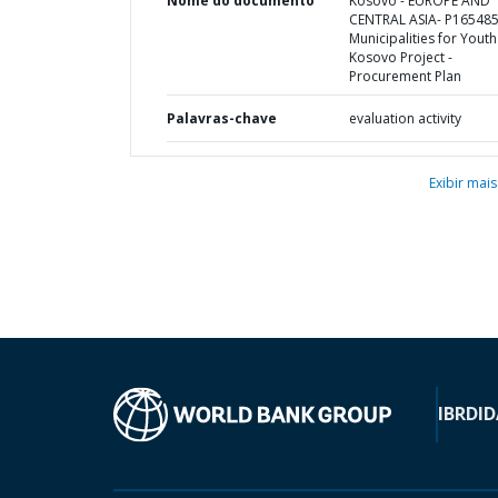
Nome do documento
Kosovo - EUROPE AND
CENTRAL ASIA- P165485
Municipalities for Youth
Kosovo Project -
Procurement Plan
Palavras-chave
evaluation activity
Exibir mais
IBRD
ID