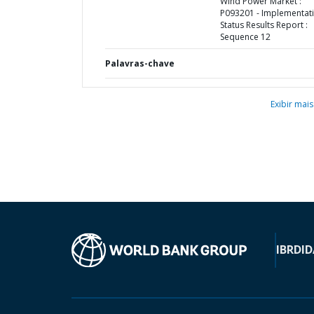
Wind Power Market :
P093201 - Implementat
Status Results Report :
Sequence 12
Palavras-chave
Exibir mais
IBRD
ID