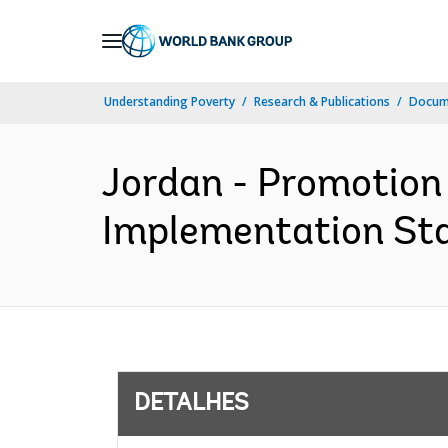
Skip
to
Main
Understanding Poverty
Research & Publications
Docume
Navigation
Jordan - Promotion
Implementation Stat
DETALHES