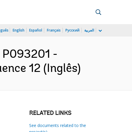
uguês
English
Español
Français
Русский
العربية
: P093201 -
ence 12 (Inglês)
RELATED LINKS
See documents related to the
project(s)