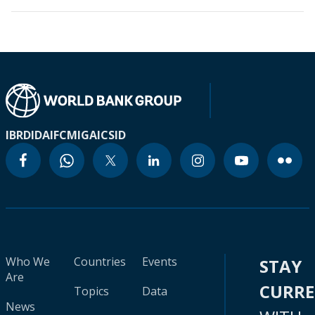
IBRD
IDA
IFC
MIGA
ICSID
Who We
Countries
Events
STAY
Are
CURR
Topics
Data
News