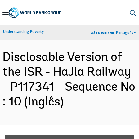
Skip
to
Main
Understanding Poverty
Esta página em:
Português
Navigation
Disclosable Version of
the ISR - HaJia Railway
- P117341 - Sequence No
: 10 (Inglês)