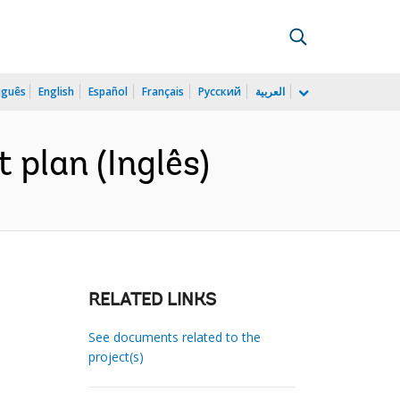
uguês
English
Español
Français
Русский
العربية
 plan (Inglês)
RELATED LINKS
See documents related to the
project(s)