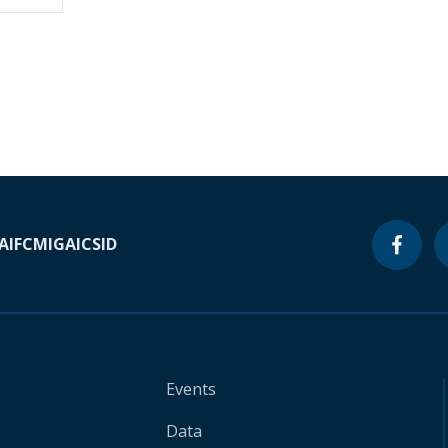
A
IFC
MIGA
ICSID
Events
Data