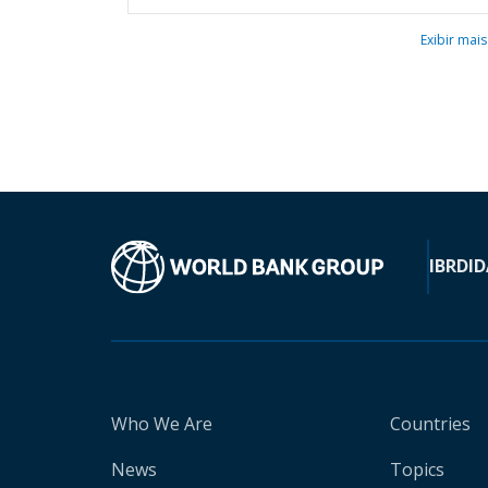
Exibir mais
IBRD
ID
Who We Are
Countries
News
Topics