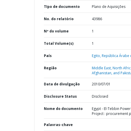
TIpo de documento
Plano de Aquisições
No. do relatório
43986
Nº do volume
1
Total Volume(s)
1
País
Egito,
República Árabe 
Região
Middle East, North Afric
Afghanistan, and Pakist
Data de divulgação
2010/07/01
Disclosure Status
Disclosed
Nome do documento
Egypt - El-Tebbin Power
Project : procurement 
Palavras-chave