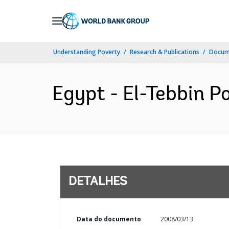
Skip
to
Main
Understanding Poverty
Research & Publications
Docume
Navigation
Egypt - El-Tebbin P
DETALHES
Data do documento
2008/03/13