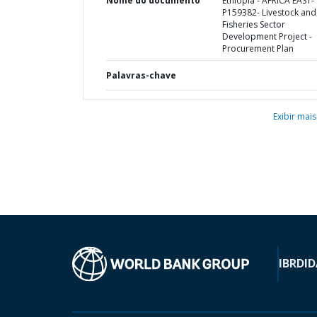
Nome do documento
Ethiopia - AFRICA EAST-
P159382- Livestock and
Fisheries Sector
Development Project -
Procurement Plan
Palavras-chave
Exibir mais
IBRD
ID