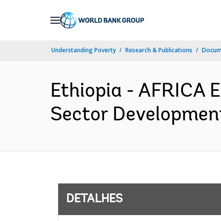
Skip
to
Main
Understanding Poverty
Research & Publications
Docume
Navigation
Ethiopia - AFRICA 
Sector Development 
DETALHES