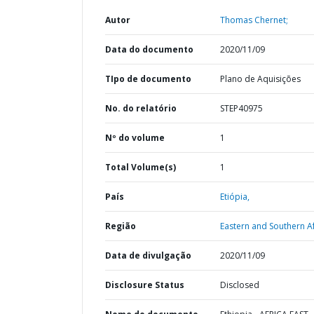
Autor
Thomas Chernet;
Data do documento
2020/11/09
TIpo de documento
Plano de Aquisições
No. do relatório
STEP40975
Nº do volume
1
Total Volume(s)
1
País
Etiópia,
Região
Eastern and Southern Af
Data de divulgação
2020/11/09
Disclosure Status
Disclosed