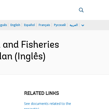
uguês
English
Español
Français
Русский
العربية
 and Fisheries
an (Inglês)
RELATED LINKS
See documents related to the
project(s)