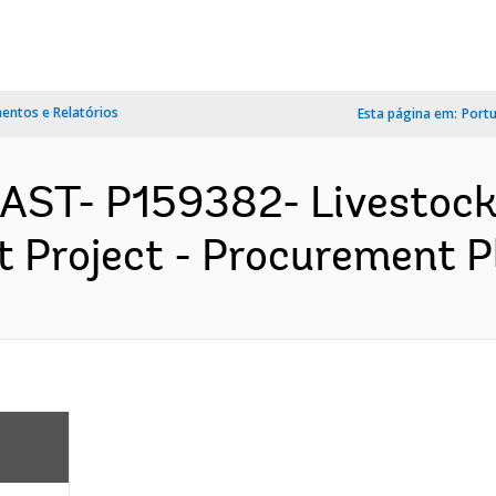
ntos e Relatórios
Esta página em:
Port
EAST- P159382- Livestock
Project - Procurement Pl