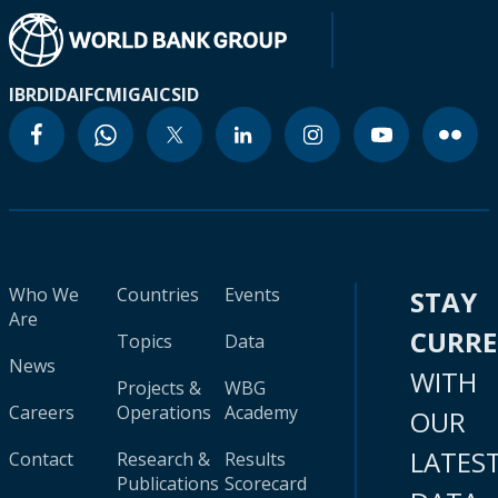
IBRD
IDA
IFC
MIGA
ICSID
Who We
Countries
Events
STAY
Are
CURR
Topics
Data
News
WITH
Projects &
WBG
Careers
Operations
Academy
OUR
LATES
Contact
Research &
Results
Publications
Scorecard