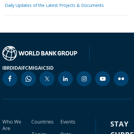
Daily Updates of the Latest Projects & Documents
IBRD
IDA
IFC
MIGA
ICSID
Who We
Countries
Events
STAY
Are