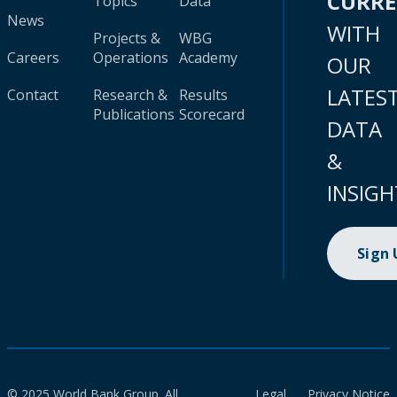
CURR
Topics
Data
News
WITH
Projects &
WBG
Careers
Operations
Academy
OUR
LATES
Contact
Research &
Results
Publications
Scorecard
DATA
&
INSIGH
Sign
© 2025 World Bank Group. All
Legal
Privacy Notice