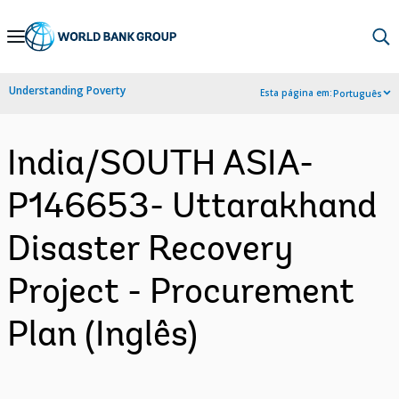
Skip
to
Main
Understanding Poverty
Esta página em:
Português
Navigation
India/SOUTH ASIA-
P146653- Uttarakhand
Disaster Recovery
Project - Procurement
Plan (Inglês)