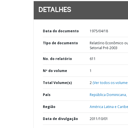
DETALHES
Data do documento
1975/04/18
TIpo de documento
Relatório Econômico o
Setorial Pré-2003
No. do relatório
611
Nº do volume
1
Total Volume(s)
2
(Ver todos os volume
País
República Dominicana,
Região
América Latina e Caribe
Data de divulgação
2011/10/01