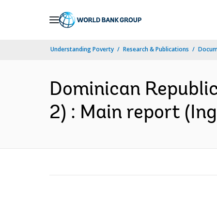
Skip
to
Main
Understanding Poverty
Research & Publications
Docume
Navigation
Dominican Republic 
2) : Main report (Ing