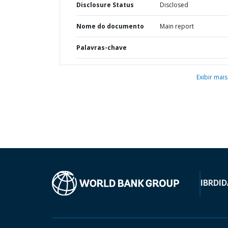
Disclosure Status
Disclosed
Nome do documento
Main report
Palavras-chave
Exibir mais
IBRD
ID