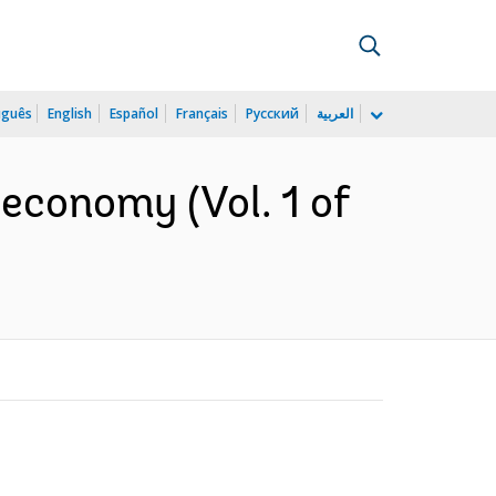
uguês
English
Español
Français
Русский
العربية
economy (Vol. 1 of