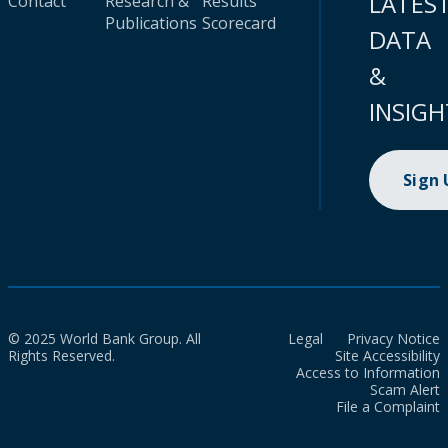
LATES
Contact
Research &
Results
Publications
Scorecard
DATA
&
INSIGH
Sign
© 2025 World Bank Group. All
Legal
Privacy Notice
Rights Reserved.
Site Accessibility
Access to Information
Scam Alert
File a Complaint