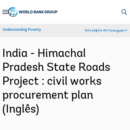
Skip
to
Main
Understanding Poverty
Esta página em:
Português
Navigation
India - Himachal
Pradesh State Roads
Project : civil works
procurement plan
(Inglês)