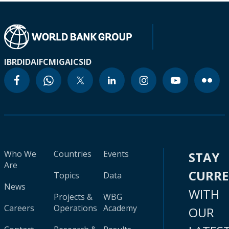
IBRD
IDA
IFC
MIGA
ICSID
Who We
Countries
Events
STAY
Are
CURR
Topics
Data
News
WITH
Projects &
WBG
Careers
Operations
Academy
OUR