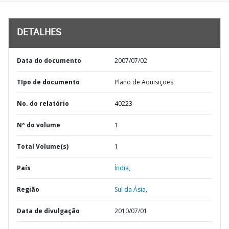
DETALHES
Data do documento
2007/07/02
TIpo de documento
Plano de Aquisições
No. do relatório
40223
Nº do volume
1
Total Volume(s)
1
País
Índia,
Região
Sul da Ásia,
Data de divulgação
2010/07/01