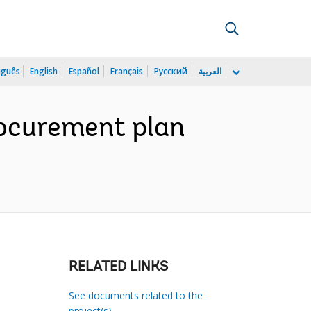
uguês
English
Español
Français
Русский
العربية
rocurement plan
RELATED LINKS
See documents related to the
project(s)