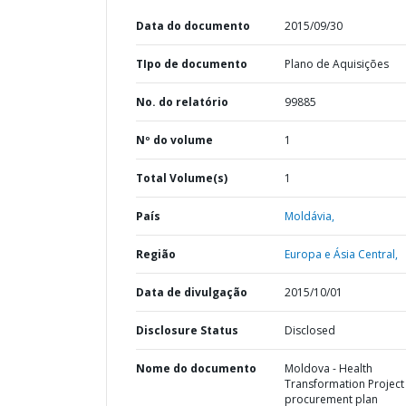
Data do documento
2015/09/30
TIpo de documento
Plano de Aquisições
No. do relatório
99885
Nº do volume
1
Total Volume(s)
1
País
Moldávia,
Região
Europa e Ásia Central,
Data de divulgação
2015/10/01
Disclosure Status
Disclosed
Nome do documento
Moldova - Health
Transformation Project 
procurement plan