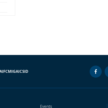
A
IFC
MIGA
ICSID
Events