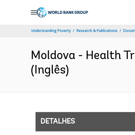
Skip
to
Main
Understanding Poverty
Research & Publications
Docume
Navigation
Moldova - Health T
(Inglês)
DETALHES