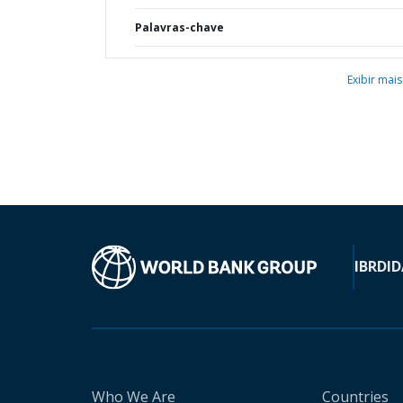
Palavras-chave
Exibir mais
IBRD
ID
Who We Are
Countries