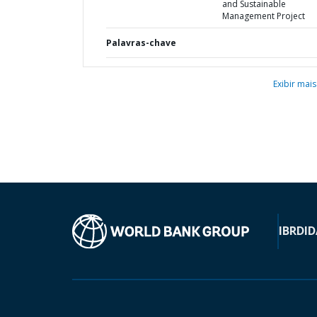
and Sustainable
Management Project
Palavras-chave
Exibir mais
IBRD
ID