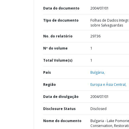
Data do documento
2004/07/01
TIpo de documento
Folhas de Dados Integ
sobre Salvaguardas
No. do relatório
29736
Nº do volume
1
Total Volume(s)
1
País
Bulgária,
Região
Europa e Ásia Central,
Data de divulgação
2004/07/01
Disclosure Status
Disclosed
Nome do documento
Bulgaria - Lake Pomori
Conservation, Restorat