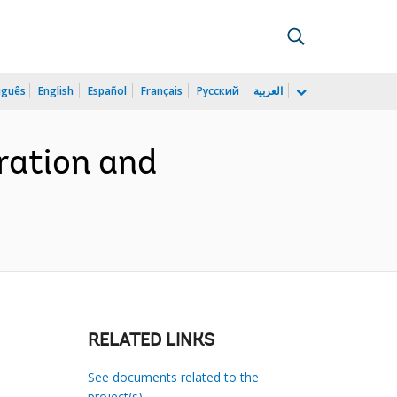
uguês
English
Español
Français
Русский
العربية
ration and
RELATED LINKS
See documents related to the
project(s)