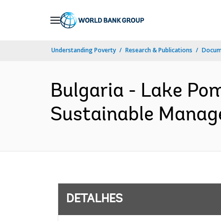
Skip
to
Main
Understanding Poverty
Research & Publications
Docume
Navigation
Bulgaria - Lake Po
Sustainable Manage
DETALHES