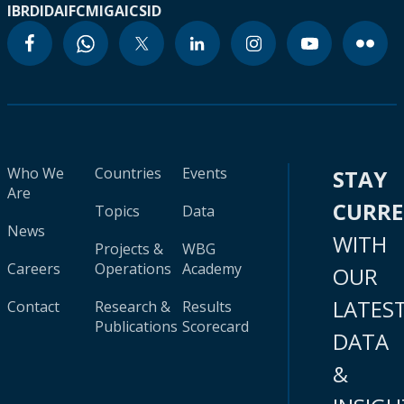
IBRD
IDA
IFC
MIGA
ICSID
Who We
Countries
Events
STAY
Are
CURR
Topics
Data
News
WITH
Projects &
WBG
Careers
Operations
Academy
OUR
LATES
Contact
Research &
Results
Publications
Scorecard
DATA
&