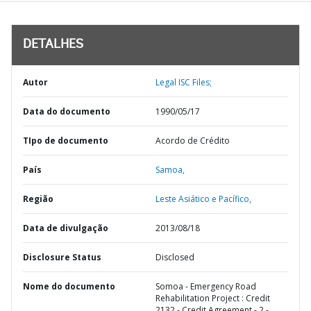
DETALHES
Autor
Legal ISC Files;
Data do documento
1990/05/17
TIpo de documento
Acordo de Crédito
País
Samoa,
Região
Leste Asiático e Pacífico,
Data de divulgação
2013/08/18
Disclosure Status
Disclosed
Nome do documento
Somoa - Emergency Road
Rehabilitation Project : Credit
2132 - Credit Agreement - 2 -