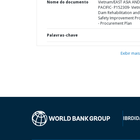
Nome do documento
Vietnam/EAST ASIA AND
PACIFIC- P152309- Viet
Dam Rehabilitation and
Safety Improvement Pro
- Procurement Plan
Palavras-chave
Exibir mais
IBRD
ID