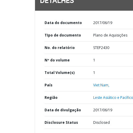
DETALHES
Data do documento
2017/06/19
TIpo de documento
Plano de Aquisições
No. do relatório
STEP2430
Nº do volume
1
Total Volume(s)
1
País
Viet Nam,
Região
Leste Asiático e Pacífico
Data de divulgação
2017/06/19
Disclosure Status
Disclosed