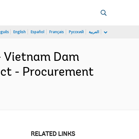
uguês
English
Español
Français
Русский
العربية
- Vietnam Dam
ect - Procurement
RELATED LINKS