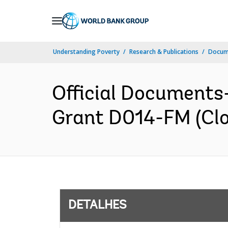
Skip
to
Main
Understanding Poverty
Research & Publications
Docume
Navigation
Official Documents-
Grant D014-FM (Clo
DETALHES