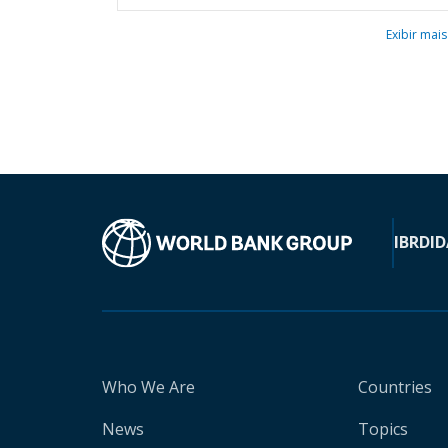
Exibir mais
IBRD
ID
Who We Are
Countries
News
Topics