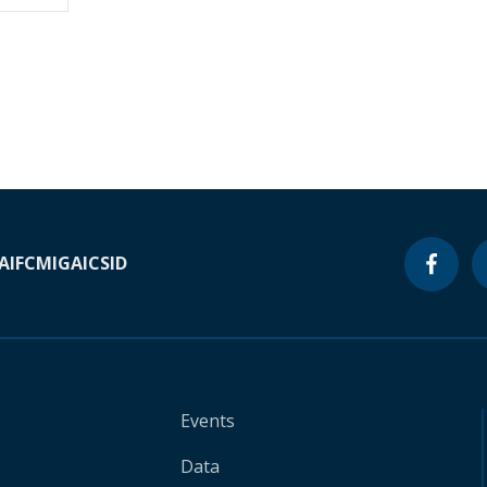
A
IFC
MIGA
ICSID
Events
Data