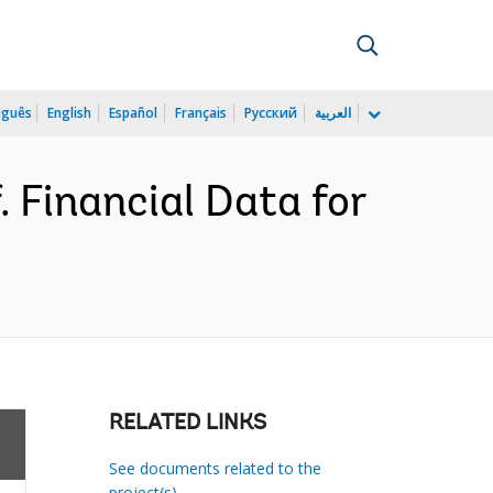
uguês
English
Español
Français
Русский
العربية
 Financial Data for
RELATED LINKS
See documents related to the
project(s)