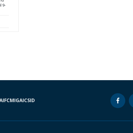
and
l 9-
A
IFC
MIGA
ICSID