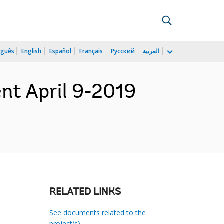
uguês
English
Español
Français
Русский
العربية
nt April 9-2019
RELATED LINKS
See documents related to the
project(s)