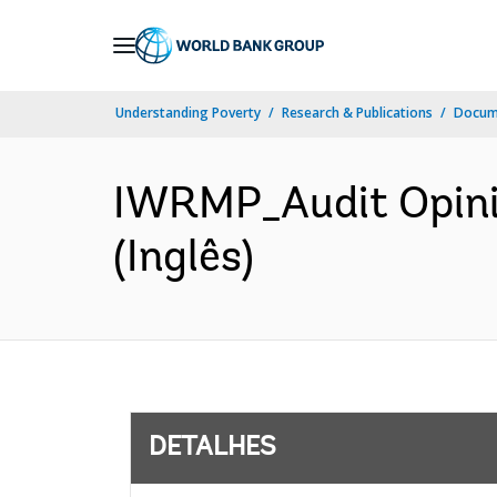
Skip
to
Main
Understanding Poverty
Research & Publications
Docume
Navigation
IWRMP_Audit Opinio
(Inglês)
DETALHES