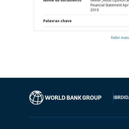
Nome do documento
IWRMP_Audit Opinion 
Financial Statement Apri
2019
Palavras-chave
Exibir mais
IBRD
ID