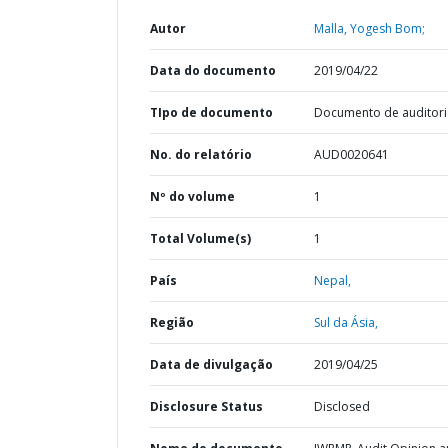
Autor
Malla, Yogesh Bom;
Data do documento
2019/04/22
TIpo de documento
Documento de auditori
No. do relatório
AUD0020641
Nº do volume
1
Total Volume(s)
1
País
Nepal,
Região
Sul da Ásia,
Data de divulgação
2019/04/25
Disclosure Status
Disclosed