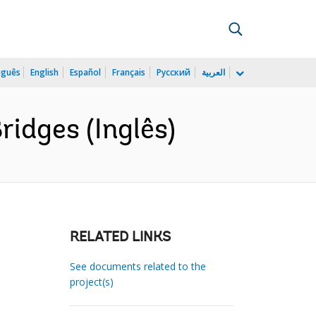
uguês
English
Español
Français
Русский
العربية
idges (Inglês)
RELATED LINKS
See documents related to the
project(s)