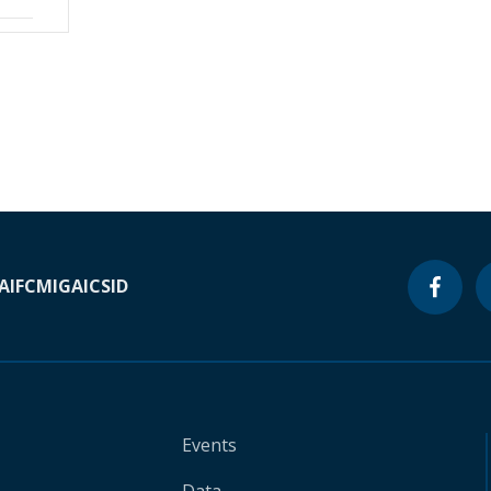
A
IFC
MIGA
ICSID
Events