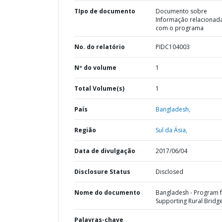
TIpo de documento
Documento sobre
Informação relacionad
com o programa
No. do relatório
PIDC104003
Nº do volume
1
Total Volume(s)
1
País
Bangladesh,
Região
Sul da Ásia,
Data de divulgação
2017/06/04
Disclosure Status
Disclosed
Nome do documento
Bangladesh - Program 
Supporting Rural Bridg
Palavras-chave