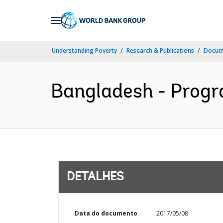
Skip
to
Main
Understanding Poverty
Research & Publications
Docume
Navigation
Bangladesh - Progra
DETALHES
Data do documento
2017/05/08