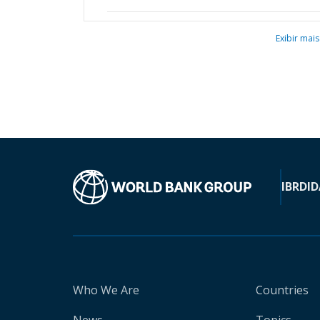
Exibir mais
IBRD
ID
Who We Are
Countries