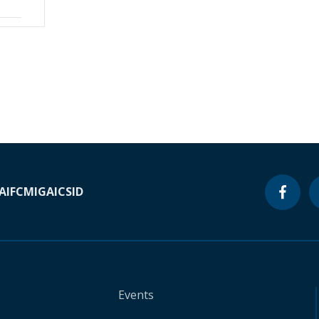
A
IFC
MIGA
ICSID
Events