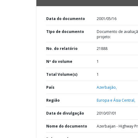
Data do documento
2001/05/16
TIpo de documento
Documento de avaliaç
projeto:
No. do relatório
21888
Nº do volume
1
Total Volume(s)
1
País
Azerbaijão,
Região
Europa e Ásia Central,
Data de divulgação
2010/07/01
Nome do documento
Azerbaijan - Highway Pr