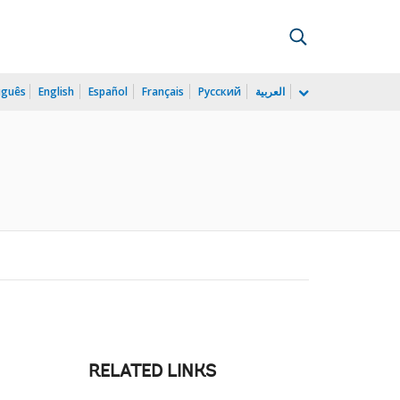
uguês
English
Español
Français
Русский
العربية
RELATED LINKS