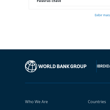
Palavras-chave
Exibir mais
IBRD
ID
Who We Are
Countries