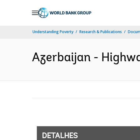
Skip
to
Main
Understanding Poverty
Research & Publications
Docume
Navigation
Azerbaijan - Highwa
DETALHES