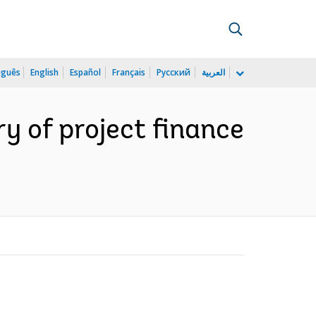
uguês
English
Español
Français
Русский
العربية
ery of project finance