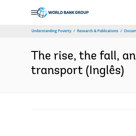
Skip
to
Main
Understanding Poverty
Research & Publications
Docume
Navigation
The rise, the fall, a
transport (Inglês)