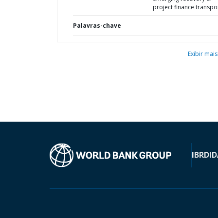
project finance transpo
Palavras-chave
Exibir mais
IBRD
ID