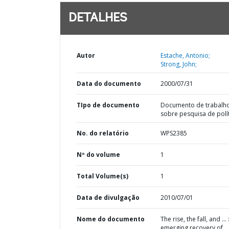
DETALHES
Autor
Estache, Antonio;
Strong, John;
Data do documento
2000/07/31
TIpo de documento
Documento de trabalh
sobre pesquisa de polí
No. do relatório
WPS2385
Nº do volume
1
Total Volume(s)
1
Data de divulgação
2010/07/01
Nome do documento
The rise, the fall, and ... 
emerging recovery of