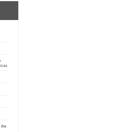
o
ticas
: the