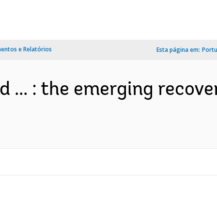
ntos e Relatórios
Esta página em:
Port
nd ... : the emerging recov