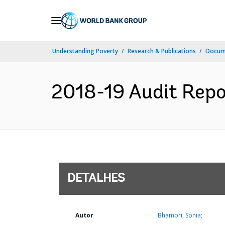
Skip
to
Main
Understanding Poverty
Research & Publications
Docume
Navigation
2018-19 Audit Repor
DETALHES
Autor
Bhambri, Sonia;