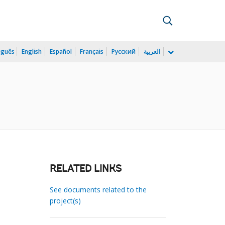
uguês
English
Español
Français
Русский
العربية
RELATED LINKS
See documents related to the
project(s)