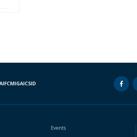
A
IFC
MIGA
ICSID
Events