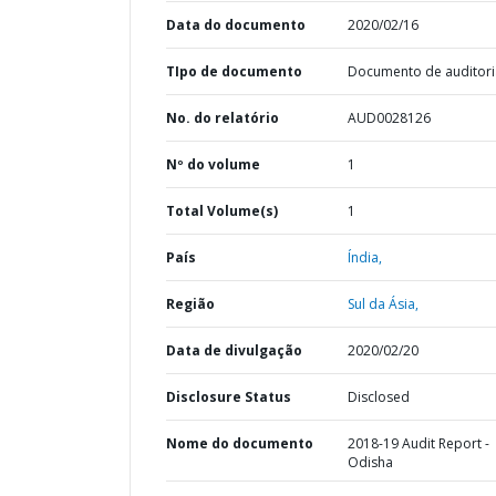
Data do documento
2020/02/16
TIpo de documento
Documento de auditori
No. do relatório
AUD0028126
Nº do volume
1
Total Volume(s)
1
País
Índia,
Região
Sul da Ásia,
Data de divulgação
2020/02/20
Disclosure Status
Disclosed
Nome do documento
2018-19 Audit Report -
Odisha