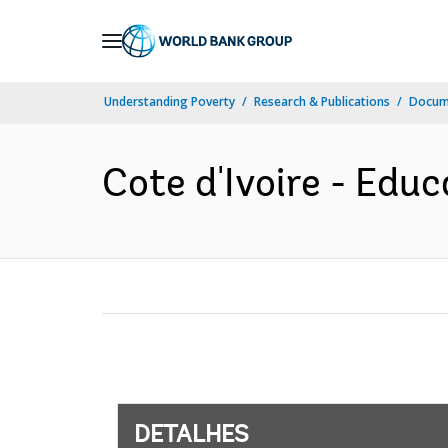
Skip
to
Main
Understanding Poverty
Research & Publications
Docume
Navigation
Cote d'Ivoire - Educ
DETALHES