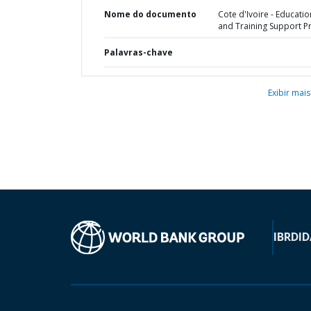
Nome do documento
Cote d'Ivoire - Educatio
and Training Support Pr
Palavras-chave
Exibir mais
IBRD
ID