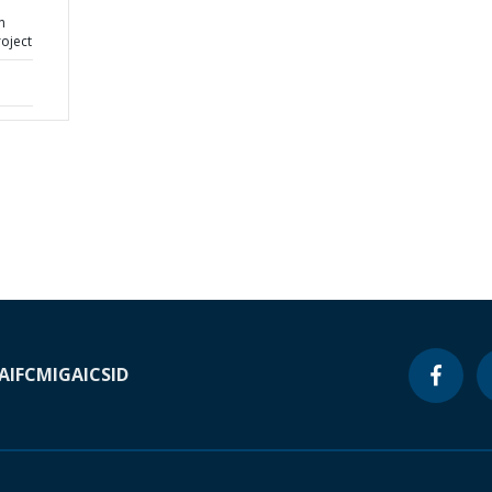
n
oject
A
IFC
MIGA
ICSID