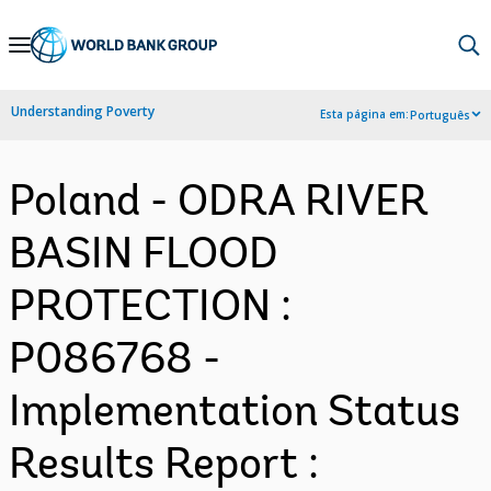
Skip
to
Main
Understanding Poverty
Esta página em:
Português
Navigation
Poland - ODRA RIVER
BASIN FLOOD
PROTECTION :
P086768 -
Implementation Status
Results Report :