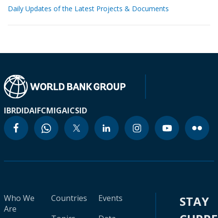
Daily Updates of the Latest Projects & Documents
IBRD
IDA
IFC
MIGA
ICSID
Who We
Countries
Events
STAY
Are