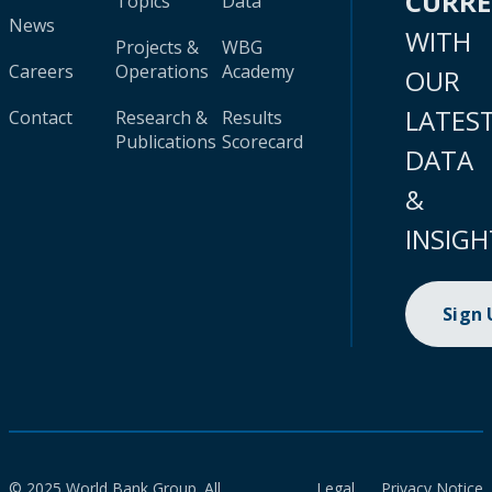
CURR
Topics
Data
News
WITH
Projects &
WBG
Careers
Operations
Academy
OUR
LATES
Contact
Research &
Results
Publications
Scorecard
DATA
&
INSIGH
Sign
© 2025 World Bank Group. All
Legal
Privacy Notice