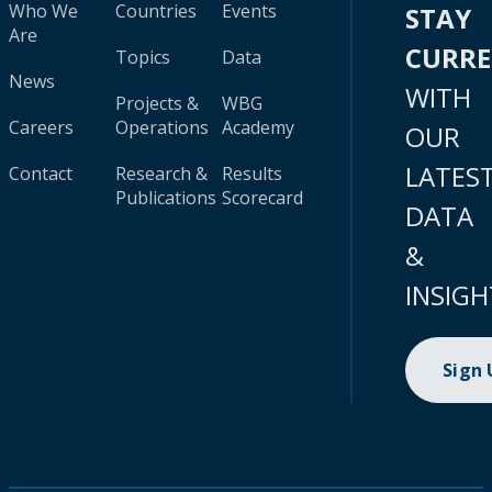
Who We
Countries
Events
STAY
Are
CURR
Topics
Data
News
WITH
Projects &
WBG
Careers
Operations
Academy
OUR
LATES
Contact
Research &
Results
Publications
Scorecard
DATA
&
INSIGH
Sign