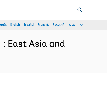
uguês
English
Español
Français
Русский
العربية
 : East Asia and