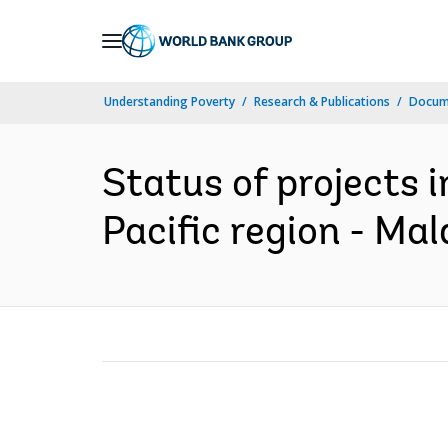
Skip
to
Main
Understanding Poverty
Research & Publications
Docume
Navigation
Status of projects 
Pacific region - Mal