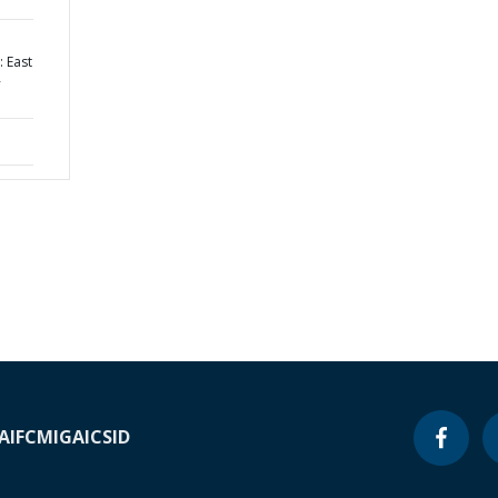
: East
-
A
IFC
MIGA
ICSID