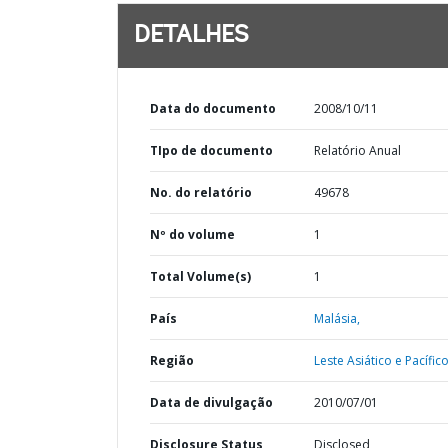
DETALHES
Data do documento
2008/10/11
TIpo de documento
Relatório Anual
No. do relatório
49678
Nº do volume
1
Total Volume(s)
1
País
Malásia,
Região
Leste Asiático e Pacífico
Data de divulgação
2010/07/01
Disclosure Status
Disclosed