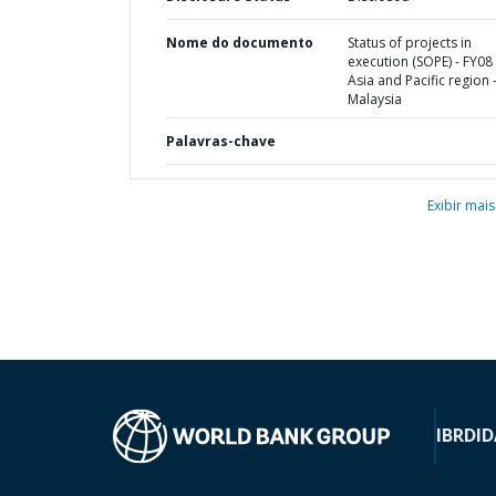
Nome do documento
Status of projects in
execution (SOPE) - FY08 
Asia and Pacific region 
Malaysia
Palavras-chave
Exibir mais
IBRD
ID